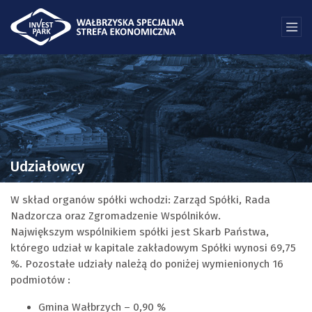
Udziałowcy
W skład organów spółki wchodzi: Zarząd Spółki, Rada
Nadzorcza oraz Zgromadzenie Wspólników.
Największym wspólnikiem spółki jest Skarb Państwa,
którego udział w kapitale zakładowym Spółki wynosi 69,75
%. Pozostałe udziały należą do poniżej wymienionych 16
podmiotów :
Gmina Wałbrzych – 0,90 %