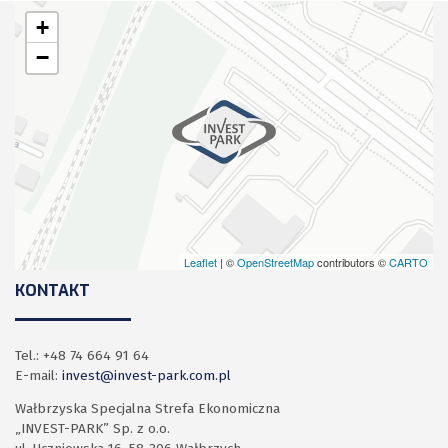
+
−
Leaflet
| ©
OpenStreetMap
contributors ©
CARTO
KONTAKT
Tel.: +48 74 664 91 64
E-mail:
invest@invest-park.com.pl
Wałbrzyska Specjalna Strefa Ekonomiczna
„INVEST-PARK” Sp. z o.o.