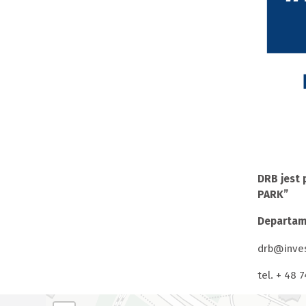
DRB jest 
PARK”
Departam
drb@inves
tel. + 48 