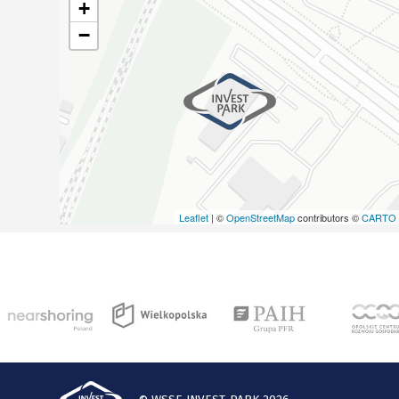
+
−
Leaflet
| ©
OpenStreetMap
contributors ©
CARTO