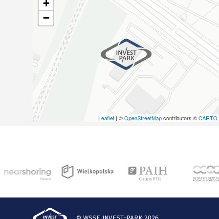
+
−
Leaflet
| ©
OpenStreetMap
contributors ©
CARTO
© WSSE INVEST-PARK 2026