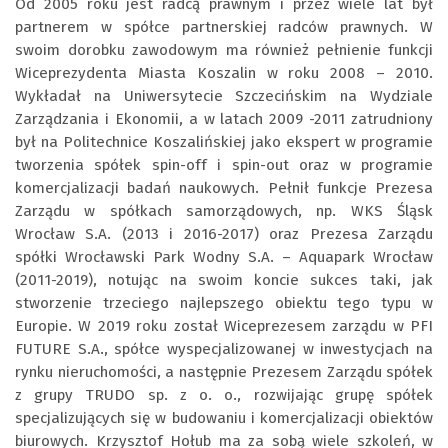
Od 2005 roku jest radcą prawnym i przez wiele lat był
partnerem w spółce partnerskiej radców prawnych. W
swoim dorobku zawodowym ma również pełnienie funkcji
Wiceprezydenta Miasta Koszalin w roku 2008 – 2010.
Wykładał na Uniwersytecie Szczecińskim na Wydziale
Zarządzania i Ekonomii, a w latach 2009 -2011 zatrudniony
był na Politechnice Koszalińskiej jako ekspert w programie
tworzenia spółek spin-off i spin-out oraz w programie
komercjalizacji badań naukowych. Pełnił funkcje Prezesa
Zarządu w spółkach samorządowych, np. WKS Śląsk
Wrocław S.A. (2013 i 2016-2017) oraz Prezesa Zarządu
spółki Wrocławski Park Wodny S.A. – Aquapark Wrocław
(2011-2019), notując na swoim koncie sukces taki, jak
stworzenie trzeciego najlepszego obiektu tego typu w
Europie. W 2019 roku został Wiceprezesem zarządu w PFI
FUTURE S.A., spółce wyspecjalizowanej w inwestycjach na
rynku nieruchomości, a następnie Prezesem Zarządu spółek
z grupy TRUDO sp. z o. o., rozwijając grupę spółek
specjalizujących się w budowaniu i komercjalizacji obiektów
biurowych. Krzysztof Hołub ma za sobą wiele szkoleń, w