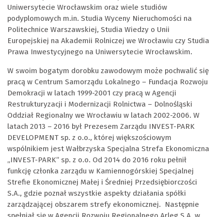
Uniwersytecie Wrocławskim oraz wiele studiów
podyplomowych m.in. Studia Wyceny Nieruchomości na
Politechnice Warszawskiej, Studia Wiedzy o Unii
Europejskiej na Akademii Rolniczej we Wrocławiu czy Studia
Prawa Inwestycyjnego na Uniwersytecie Wrocławskim.
W swoim bogatym dorobku zawodowym może pochwalić się
pracą w Centrum Samorządu Lokalnego – Fundacja Rozwoju
Demokracji w latach 1999-2001 czy pracą w Agencji
Restrukturyzacji i Modernizacji Rolnictwa – Dolnośląski
Oddział Regionalny we Wrocławiu w latach 2002-2006. W
latach 2013 – 2016 był Prezesem Zarządu INVEST-PARK
DEVELOPMENT sp. z o.o., której większościowym
wspólnikiem jest Wałbrzyska Specjalna Strefa Ekonomiczna
„INVEST-PARK” sp. z o.o. Od 2014 do 2016 roku pełnił
funkcję członka zarządu w Kamiennogórskiej Specjalnej
Strefie Ekonomicznej Małej i Średniej Przedsiębiorczości
S.A., gdzie poznał wszystkie aspekty działania spółki
zarządzającej obszarem strefy ekonomicznej. Następnie
spełniał się w Agencji Rozwoju Regionalnego Arleg S.A. w