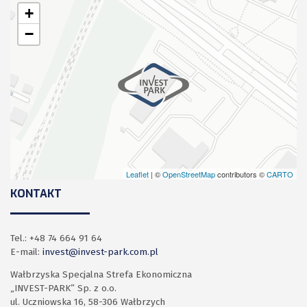
+
−
Leaflet
| ©
OpenStreetMap
contributors ©
CARTO
KONTAKT
Tel.: +48 74 664 91 64
E-mail:
invest@invest-park.com.pl
Wałbrzyska Specjalna Strefa Ekonomiczna
„INVEST-PARK” Sp. z o.o.
ul. Uczniowska 16, 58-306 Wałbrzych