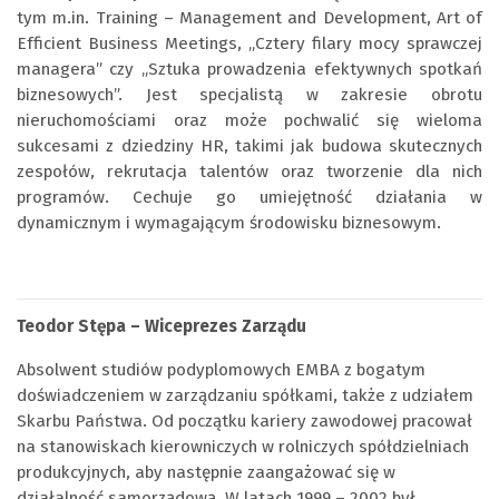
tym m.in. Training – Management and Development, Art of
Efficient Business Meetings, „Cztery filary mocy sprawczej
managera” czy „Sztuka prowadzenia efektywnych spotkań
biznesowych”. Jest specjalistą w zakresie obrotu
nieruchomościami oraz może pochwalić się wieloma
sukcesami z dziedziny HR, takimi jak budowa skutecznych
zespołów, rekrutacja talentów oraz tworzenie dla nich
programów. Cechuje go umiejętność działania w
dynamicznym i wymagającym środowisku biznesowym.
Teodor Stępa – Wiceprezes Zarządu
Absolwent studiów podyplomowych EMBA z bogatym
doświadczeniem w zarządzaniu spółkami, także z udziałem
Skarbu Państwa. Od początku kariery zawodowej pracował
na stanowiskach kierowniczych w rolniczych spółdzielniach
produkcyjnych, aby następnie zaangażować się w
działalność samorządową. W latach 1999 – 2002 był