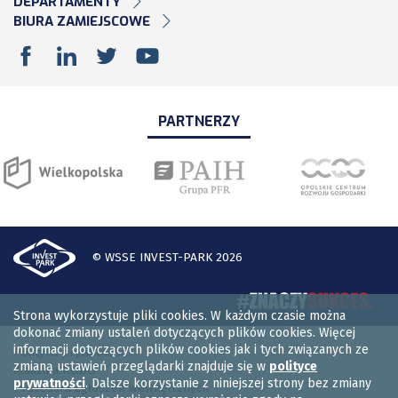
DEPARTAMENTY
BIURA ZAMIEJSCOWE
PARTNERZY
© WSSE INVEST-PARK 2026
Strona wykorzystuje pliki cookies. W każdym czasie można
dokonać zmiany ustaleń dotyczących plików cookies. Więcej
informacji dotyczących plików cookies jak i tych związanych ze
Polityka prywatności
zmianą ustawień przeglądarki znajduje się w
polityce
Klauzula RODO
prywatności
. Dalsze korzystanie z niniejszej strony bez zmiany
Procedura zgłoszeń wewnętrznych