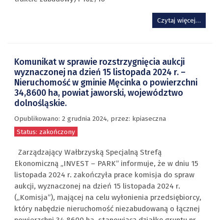
Czytaj więcej…
Komunikat w sprawie rozstrzygnięcia aukcji
wyznaczonej na dzień 15 listopada 2024 r. –
Nieruchomość w gminie Męcinka o powierzchni
34,8600 ha, powiat jaworski, województwo
dolnośląskie.
Opublikowano:
2 grudnia 2024
,
przez
: kpiaseczna
Status: zakończony
Zarządzający Wałbrzyską Specjalną Strefą
Ekonomiczną „INVEST – PARK” informuje, że w dniu 15
listopada 2024 r. zakończyła prace komisja do spraw
aukcji, wyznaczonej na dzień 15 listopada 2024 r.
(„Komisja”), mającej na celu wyłonienia przedsiębiorcy,
który nabędzie nieruchomość niezabudowaną o łącznej
powierzchni 34,8600 ha, stanowiącą działkę gruntu nr