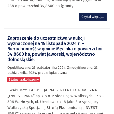
438 o powierzchni 34,8600 ha (grunty
Czytaj więcej…
Zaproszenie do uczestnictwa w aukcji
wyznaczonej na 15 listopada 2024 r. –
Nieruchomość w gminie Męcinka o powierzchni
34,8600 ha, powiat jaworski, województwo
dolnośląskie.
Opublikowano:
23 października 2024
, Zmodyfikowano: 23
października 2024,
przez
: kpiaseczna
Status: zakończony
WAŁBRZYSKA SPECJALNA STREFA EKONOMICZNA
„INVEST-PARK” sp. z o.o. z siedzibą w Wałbrzychu, 58 –
306 Wałbrzych, ul. Uczniowska 16 jako Zarządzający
Wałbrzyską Specjalną Strefą Ekonomiczną „INVEST-
PARK” zaprasza do uczestnictwa w aukcji wyznaczonej