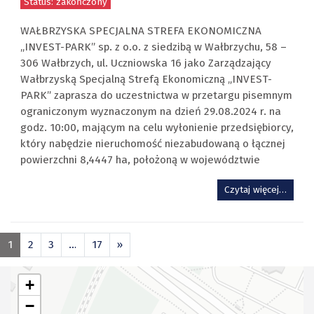
Status: zakończony
WAŁBRZYSKA SPECJALNA STREFA EKONOMICZNA
„INVEST-PARK” sp. z o.o. z siedzibą w Wałbrzychu, 58 –
306 Wałbrzych, ul. Uczniowska 16 jako Zarządzający
Wałbrzyską Specjalną Strefą Ekonomiczną „INVEST-
PARK” zaprasza do uczestnictwa w przetargu pisemnym
ograniczonym wyznaczonym na dzień 29.08.2024 r. na
godz. 10:00, mającym na celu wyłonienie przedsiębiorcy,
który nabędzie nieruchomość niezabudowaną o łącznej
powierzchni 8,4447 ha, położoną w województwie
Czytaj więcej…
1
2
3
…
17
»
+
−