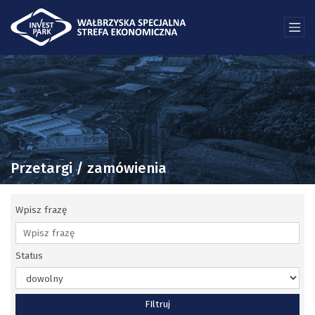
Przetargi / zamówienia
Wpisz frazę
Status
FIltruj