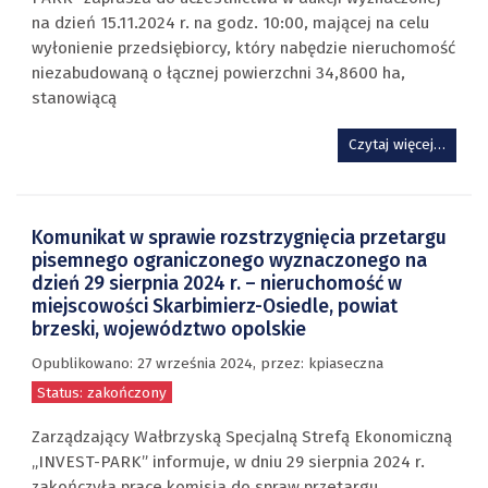
na dzień 15.11.2024 r. na godz. 10:00, mającej na celu
wyłonienie przedsiębiorcy, który nabędzie nieruchomość
niezabudowaną o łącznej powierzchni 34,8600 ha,
stanowiącą
Czytaj więcej…
Komunikat w sprawie rozstrzygnięcia przetargu
pisemnego ograniczonego wyznaczonego na
dzień 29 sierpnia 2024 r. – nieruchomość w
miejscowości Skarbimierz-Osiedle, powiat
brzeski, województwo opolskie
Opublikowano:
27 września 2024
,
przez
: kpiaseczna
Status: zakończony
Zarządzający Wałbrzyską Specjalną Strefą Ekonomiczną
„INVEST-PARK” informuje, w dniu 29 sierpnia 2024 r.
zakończyła prace komisja do spraw przetargu