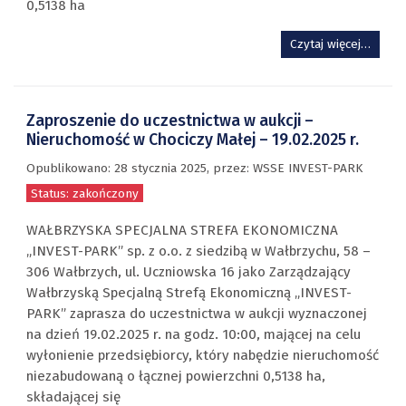
0,5138 ha
Czytaj więcej…
Zaproszenie do uczestnictwa w aukcji –
Nieruchomość w Chociczy Małej – 19.02.2025 r.
Opublikowano:
28 stycznia 2025
,
przez
: WSSE INVEST-PARK
Status: zakończony
WAŁBRZYSKA SPECJALNA STREFA EKONOMICZNA
„INVEST-PARK” sp. z o.o. z siedzibą w Wałbrzychu, 58 –
306 Wałbrzych, ul. Uczniowska 16 jako Zarządzający
Wałbrzyską Specjalną Strefą Ekonomiczną „INVEST-
PARK” zaprasza do uczestnictwa w aukcji wyznaczonej
na dzień 19.02.2025 r. na godz. 10:00, mającej na celu
wyłonienie przedsiębiorcy, który nabędzie nieruchomość
niezabudowaną o łącznej powierzchni 0,5138 ha,
składającej się