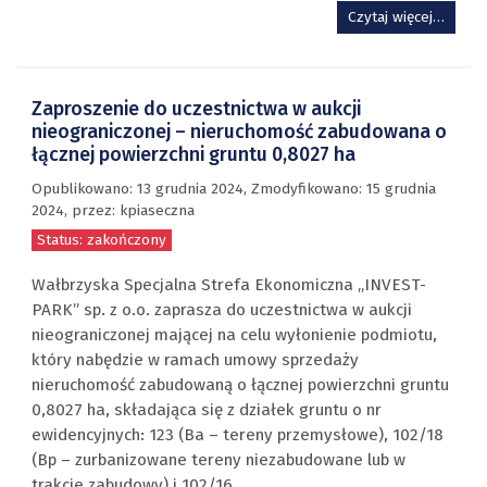
Czytaj więcej…
Zaproszenie do uczestnictwa w aukcji
nieograniczonej – nieruchomość zabudowana o
łącznej powierzchni gruntu 0,8027 ha
Opublikowano:
13 grudnia 2024
, Zmodyfikowano: 15 grudnia
2024,
przez
: kpiaseczna
Status: zakończony
Wałbrzyska Specjalna Strefa Ekonomiczna „INVEST-
PARK” sp. z o.o. zaprasza do uczestnictwa w aukcji
nieograniczonej mającej na celu wyłonienie podmiotu,
który nabędzie w ramach umowy sprzedaży
nieruchomość zabudowaną o łącznej powierzchni gruntu
0,8027 ha, składająca się z działek gruntu o nr
ewidencyjnych: 123 (Ba – tereny przemysłowe), 102/18
(Bp – zurbanizowane tereny niezabudowane lub w
trakcie zabudowy) i 102/16