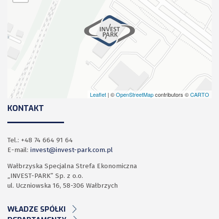
Leaflet
| ©
OpenStreetMap
contributors ©
CARTO
KONTAKT
Tel.: +48 74 664 91 64
E-mail:
invest@invest-park.com.pl
Wałbrzyska Specjalna Strefa Ekonomiczna
„INVEST-PARK” Sp. z o.o.
ul. Uczniowska 16, 58-306 Wałbrzych
WŁADZE SPÓŁKI