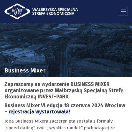
Business Mixer
Zapraszamy na wydarzenie BUSINESS MIXER
organizowane przez Wałbrzyską Specjalną Strefę
Ekonomiczną INVEST-PARK
Business Mixer VI edycja 18 czerwca 2024 Wrocław
–
rejestracja wystartowała!
Idea Business Mixera zaczerpnięta została z formuły
„speed dating”, czyli „szybkich randek” pochodzącej ze