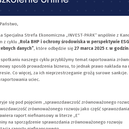
Państwo,
a Specjalna Strefa Ekonomiczna „INVEST-PARK” wspólnie z Kan
 z cyklu „
Rola BHP i ochrony środowiska w perspektywie ES
zebnych danych”
, które odbędzie się
27 marca 2025 r. w godzin
 spotkaniu naszego cyklu przybliżymy temat raportowania zrów
 nowy sposób prowadzenia biznesu, to jednak prawo nakłada na
esie. Co więcej, za ich nieprzestrzeganie grożą surowe sankcje. 
 raportowania uciec.
ryje się pod pojęciem „sprawozdawczość zrównoważonego rozwo
wozdawczość zrównoważonego rozwoju jako część sprawozdania 
awiera raport niefinansowy w literze „E”
iny na sporządzenie sprawozdania zrównoważonego rozwoju
tacja raportu niefinansowego