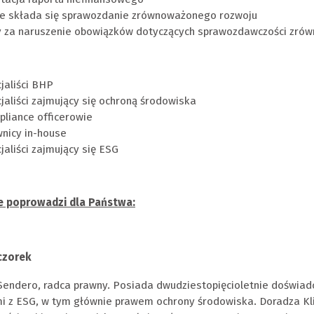
e składa się sprawozdanie zrównoważonego rozwoju
 za naruszenie obowiązków dotyczących sprawozdawczości zró
jaliści BHP
jaliści zajmujący się ochroną środowiska
liance officerowie
nicy in-house
jaliści zajmujący się ESG
e poprowadz
i dla Państwa:
czorek
Sendero, radca prawny. Posiada dwudziestopięcioletnie doświa
i z ESG, w tym głównie prawem ochrony środowiska. Doradza Kl