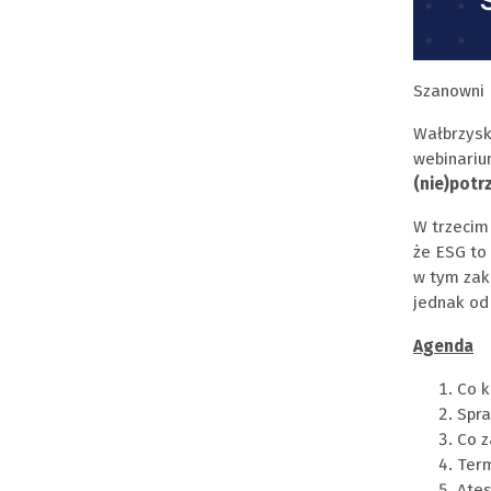
Szanowni 
Wałbrzysk
webinarium
(nie)potr
W trzecim
że ESG to
w tym zakr
jednak od
Agenda
Co k
Spra
Co z
Term
Ates