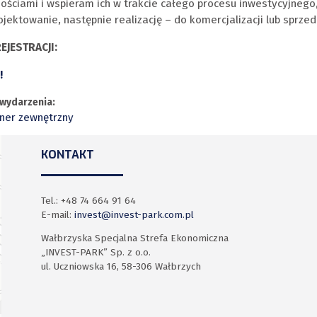
ościami i wspieram ich w trakcie całego procesu inwestycyjnego
ojektowanie, następnie realizację – do komercjalizacji lub sprzed
EJESTRACJI:
!
wydarzenia:
ner zewnętrzny
KONTAKT
Tel.: +48 74 664 91 64
E-mail:
invest@invest-park.com.pl
Wałbrzyska Specjalna Strefa Ekonomiczna
„INVEST-PARK” Sp. z o.o.
ul. Uczniowska 16, 58-306 Wałbrzych