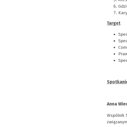
Gdzi
Kary
Target
Spec
Spec
Comp
Praw
Spec
Spotkani
Anna Wie
Wspólnik 
związanym