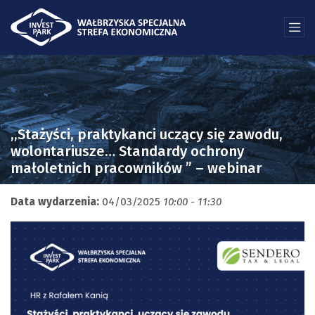
,,Stażyści, praktykanci uczący się zawodu,
wolontariusze… Standardy ochrony
małoletnich pracowników ” – webinar
Data wydarzenia:
04/03/2025
10:00 - 11:30