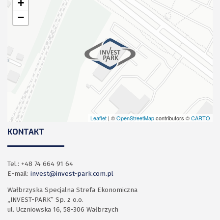
+
−
Leaflet
| ©
OpenStreetMap
contributors ©
CARTO
KONTAKT
Tel.: +48 74 664 91 64
E-mail:
invest@invest-park.com.pl
Wałbrzyska Specjalna Strefa Ekonomiczna
„INVEST-PARK” Sp. z o.o.
ul. Uczniowska 16, 58-306 Wałbrzych