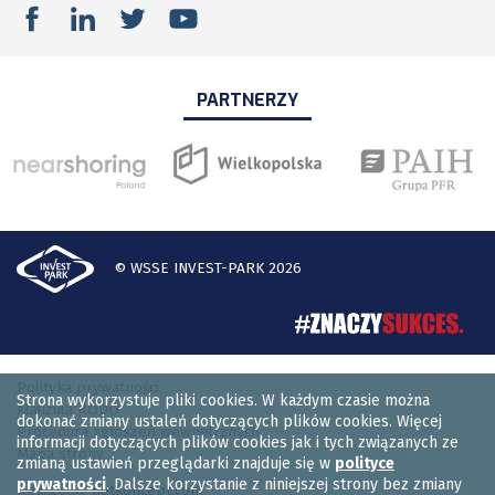
PARTNERZY
© WSSE INVEST-PARK 2026
Polityka prywatności
Strona wykorzystuje pliki cookies. W każdym czasie można
Klauzula RODO
dokonać zmiany ustaleń dotyczących plików cookies. Więcej
Procedura zgłoszeń wewnętrznych
informacji dotyczących plików cookies jak i tych związanych ze
Mapa strony
zmianą ustawień przeglądarki znajduje się w
polityce
prywatności
. Dalsze korzystanie z niniejszej strony bez zmiany
Realizacja:
netkoncept.com