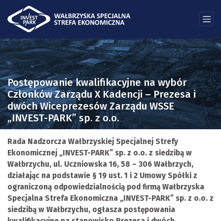
Postępowanie kwalifikacyjne na wybór
Członków Zarządu X Kadencji – Prezesa i
dwóch Wiceprezesów Zarządu WSSE
„INVEST-PARK” sp. z o.o.
Rada Nadzorcza Wałbrzyskiej Specjalnej Strefy
Ekonomicznej „INVEST-PARK” sp. z o.o. z siedzibą w
Wałbrzychu, ul. Uczniowska 16, 58 – 306 Wałbrzych,
działając na podstawie § 19 ust. 1 i 2 Umowy Spółki z
ograniczoną odpowiedzialnością pod firmą Wałbrzyska
Specjalna Strefa Ekonomiczna „INVEST-PARK” sp. z o.o. z
siedzibą w Wałbrzychu, ogłasza postępowania
kwalifikacyjne na stanowisko Prezesa i dwóch