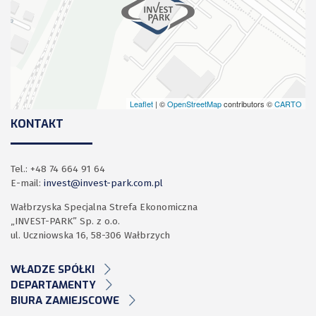
Leaflet
| ©
OpenStreetMap
contributors ©
CARTO
KONTAKT
Tel.: +48 74 664 91 64
E-mail:
invest@invest-park.com.pl
Wałbrzyska Specjalna Strefa Ekonomiczna
„INVEST-PARK” Sp. z o.o.
ul. Uczniowska 16, 58-306 Wałbrzych
WŁADZE SPÓŁKI
DEPARTAMENTY
BIURA ZAMIEJSCOWE