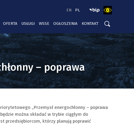
EN
PL
OFERTA
USŁUGI
WSSE
OGŁOSZENIA
KONTAKT
chłonny – poprawa
 priorytetowego „Przemysł energochłonny – poprawa
 będzie można składać w trybie ciągłym do
st przedsiębiorcom, którzy planują poprawić