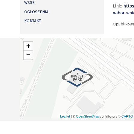
WSSE
Link:
http
OGŁOSZENIA
nabor-wn
KONTAKT
Opublikow
+
−
Leaflet
| ©
OpenStreetMap
contributors ©
CARTO