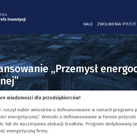
HALE
ZWOLNIENIA PIT/CIT
ansowanie „Przemysł energo
nej”
re wiadomości dla przedsiębiorców!
2r. ruszył nabór wniosków o dofinansowanie w ramach programu
ści energetycznej”. Wnioski o dofinansowanie w formie pożyczki
3r. lub do wyczerpania alokacji środków. Program dedykowany je
ść energetyczną firmy.