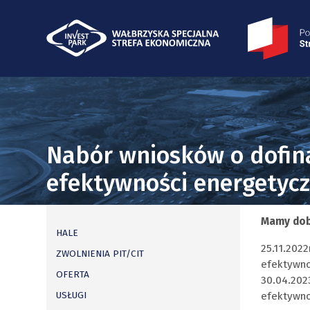
Nabór wniosków o dofin
efektywności energetycz
Mamy dob
HALE
25.11.202
ZWOLNIENIA PIT/CIT
efektywno
OFERTA
30.04.202
USŁUGI
efektywno