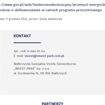
s://www.gov.pl/web/funduszmodernizacyjny/przemysl-energoch
ioskow-o-dofinansowanie-w-ramach-programu-priorytetowego
ano:
5 grudnia 2022
,
przez
: Daria Jakubczyk
KONTAKT
Tel.: +48 74 664 91 64
E-mail:
invest@invest-park.com.pl
Wałbrzyska Specjalna Strefa Ekonomiczna
„INVEST-PARK” Sp. z o.o.
ul. Uczniowska 16, 58-306 Wałbrzych
PARTNERZY